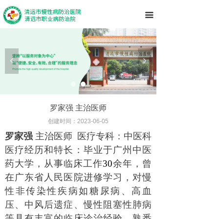
끀
넳
넲
罗家强 主治医师
创建时间：
2023-06-05
罗家强
主治医师
医疗专科：中医科
医疗经历和特长：毕业于广州中医
药大学，从事临床工作
30
余
年，曾
在广东省人民医院进修学习，对慢
性非传染性疾病如糖尿病、高血
压、中风后遗症、慢性阻塞性肺病
等具有丰富的临床诊治经验。熟悉